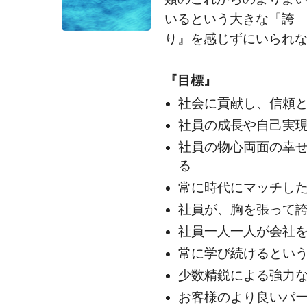
いるという大きな『誇
り』を感じずにいられ
『目標』
社会に貢献し、信頼
社員の成長や自己実
社員の物心両面の幸
る
常に時代にマッチし
社員が、胸を張って
社員一人一人が会社
常に学び続けるとい
少数精鋭による強力
お客様のより良いパ